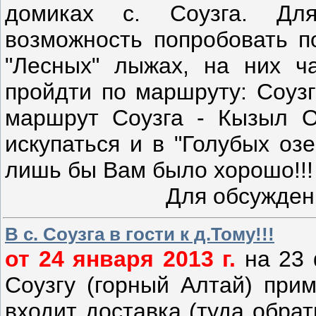
домиках с. Соузга. Дл
возможность попробовать по
"Лесных" лыжах, на них ч
пройдти по маршруту: Соуз
маршрут Соузга - Кызыл О
искупаться и в "Голубых оз
лишь бы Вам было хорошо!!!
Для обсужден
В с. Соузга в гости к д.Тому!!!
от 24 января 2013 г.
на 23 
Соузгу (горный Алтай) при
входит доставка (туда обра