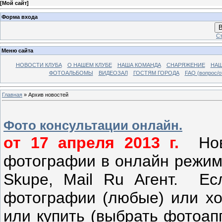
[
Мой сайт
]
Форма входа
В
Ст
Меню сайта
НОВОСТИ КЛУБА
О НАШЕМ КЛУБЕ
НАША КОМАНДА
СНАРЯЖЕНИЕ
НАШ
ФОТОАЛЬБОМЫ
ВИДЕОЗАЛ
ГОСТЯМ ГОРОДА
FAQ (вопрос/о
Главная
»
Архив новостей
Фото консультации онлайн.
от 17 апреля 2013 г.
Новы
фотографии в онлайн режи
Skupe, Mail Ru Агент. Ес
фотографии
(любые) или хо
или купить (выбрать фотоап