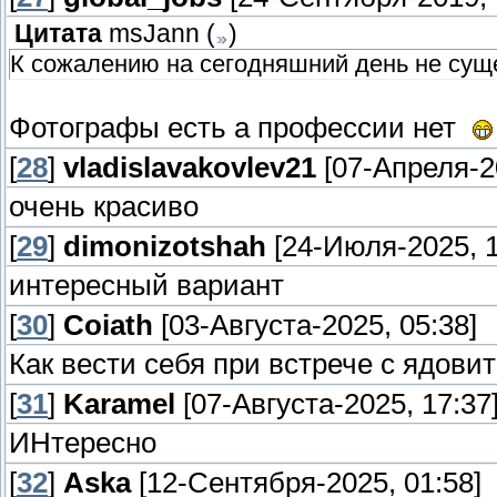
Цитата
msJann
(
)
К сожалению на сегодняшний день не сущ
Фотографы есть а профессии нет
[
28
]
vladislavakovlev21
[07-Апреля-20
очень красиво
[
29
]
dimonizotshah
[24-Июля-2025, 1
интересный вариант
[
30
]
Coiath
[03-Августа-2025, 05:38]
Как вести себя при встрече с ядовит
[
31
]
Karamel
[07-Августа-2025, 17:37
ИНтересно
[
32
]
Aska
[12-Сентября-2025, 01:58]