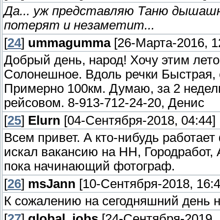
Да... уж представляю Таню дышашю
потерят и незаметит...
[
24
]
ummagumma
[26-Марта-2016, 1
Добрый день, народ! Хочу этим лет
Солонешное. Вдоль речки Быстрая,
Примерно 100км. Думаю, за 2 недели
рейсовом. 8-913-712-24-20, Денис
[
25
]
Elurn
[04-Сентября-2018, 04:44]
Всем привет. А кто-нибудь работае
искал вакансию на НН, Городработ, 
пока начинающий фотограф.
[
26
]
msJann
[10-Сентября-2018, 16:4
К сожалению на сегодняшний день 
[
27
]
global_jobs
[24-Сентября-2019, 