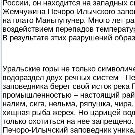
России, он находится на западных с
Жемчужина Печоро-Илычского запо
на плато Маньпупунер. Много лет р
воздействием перепадов температур
В результате этих разрушений обра
Уральские горы не только символич
водораздел двух речных систем - П
заповедника берет свой исток река 
промышленностью – настоящий рай 
налим, сига, нельма, ряпушка, чира,
хищная рыба жерех. Но царицей вод 
только охотиться на нее запрещено.
Печоро-Илычский заповедник уникал