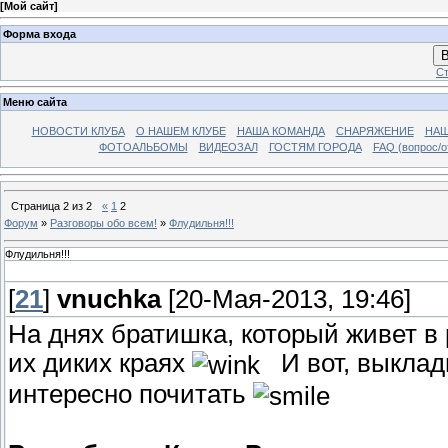
[
Мой сайт
]
Форма входа
В
Ст
Меню сайта
НОВОСТИ КЛУБА
О НАШЕМ КЛУБЕ
НАША КОМАНДА
СНАРЯЖЕНИЕ
НАШ
ФОТОАЛЬБОМЫ
ВИДЕОЗАЛ
ГОСТЯМ ГОРОДА
FAQ (вопрос/о
Страница
2
из
2
«
1
2
Форум
»
Разговоры обо всем!
»
Флудильня!!!
Флудильня!!!
[
21
]
vnuchka
[20-Мая-2013, 19:46]
На днях братишка, который живет в
их диких краях
И вот, выклады
интересно почитать