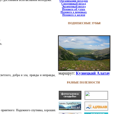
Организация походов
Спортивный поход
Экспертный поход
Немного об узлах
Немного о веревках
Немного о железе
ПОДНЕБЕСНЫЕ ЗУБЬЯ
.
их.
маршрут:
Кузнецкий Алатау
ветлого, добра и зла, правды и неправды,
РАЗНЫЕ ПОЛЕЗНОСТИ
го приятного: Надежного спутника, хороших