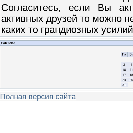
Согласитесь, если Вы ак
активных друзей то можно н
каких то грандиозных усилий
Calendar
Пн
Вт
3
4
10
11
17
18
24
25
31
Полная версия сайта