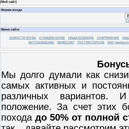
[
Мой сайт
]
Форма входа
В
Ст
Меню сайта
НОВОСТИ КЛУБА
О НАШЕМ КЛУБЕ
НАША КОМАНДА
СНАРЯЖЕНИЕ
НАШ
ФОТОАЛЬБОМЫ
ВИДЕОЗАЛ
ГОСТЯМ ГОРОДА
FAQ (вопрос/о
Бонусы
Мы долго думали как снизи
самых активных и постоян
различных вариантов.
И
положение. За счет этих б
похода
до 50% от полной 
так... давайте рассмотрим э