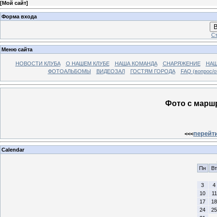
[
Мой сайт
]
Форма входа
В
Ст
Меню сайта
НОВОСТИ КЛУБА
О НАШЕМ КЛУБЕ
НАША КОМАНДА
СНАРЯЖЕНИЕ
НАШ
ФОТОАЛЬБОМЫ
ВИДЕОЗАЛ
ГОСТЯМ ГОРОДА
FAQ (вопрос/о
Фото с маршр
перейт
<<<
Calendar
Пн
Вт
3
4
10
11
17
18
24
25