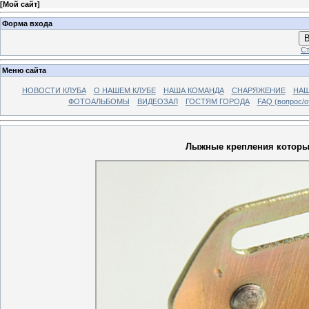
[
Мой сайт
]
Форма входа
В
Ст
Меню сайта
НОВОСТИ КЛУБА
О НАШЕМ КЛУБЕ
НАША КОМАНДА
СНАРЯЖЕНИЕ
НАШ
ФОТОАЛЬБОМЫ
ВИДЕОЗАЛ
ГОСТЯМ ГОРОДА
FAQ (вопрос/о
Лыжные крепления которы