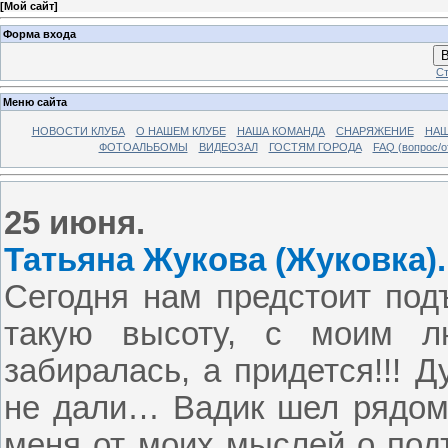
[
Мой сайт
]
Форма входа
В
Ст
Меню сайта
НОВОСТИ КЛУБА
О НАШЕМ КЛУБЕ
НАША КОМАНДА
СНАРЯЖЕНИЕ
НАШ
ФОТОАЛЬБОМЫ
ВИДЕОЗАЛ
ГОСТЯМ ГОРОДА
FAQ (вопрос/о
25 июня.
Татьяна Жукова (Жуковка).
Сегодня нам предстоит подъ
такую высоту, с моим 
забиралась, а придется!!! Д
не дали… Вадик шел рядом 
меня от моих мыслей о подъ