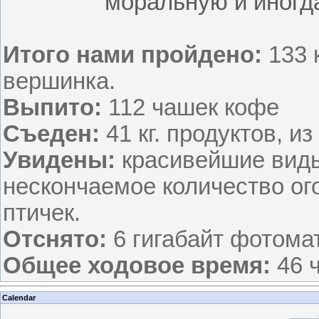
моральную и иногд
Итого нами пройдено:
133 к
вершинка.
Выпито:
112 чашек кофе
Съеден:
41 кг. продуктов, из
Увидены:
красивейшие виды
нескончаемое количество ого
птичек.
Отснято:
6 гигабайт фотома
Общее ходовое время:
46 
Calendar