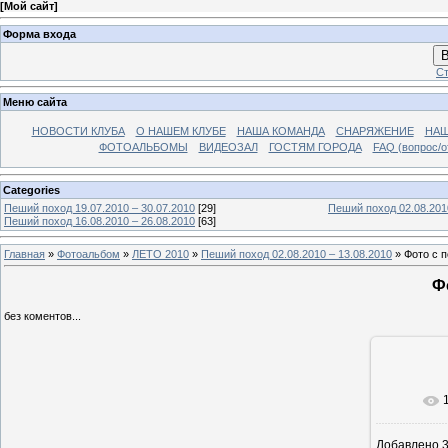
[
Мой сайт
]
Форма входа
В
Ст
Меню сайта
НОВОСТИ КЛУБА
О НАШЕМ КЛУБЕ
НАША КОМАНДА
СНАРЯЖЕНИЕ
НАШ
ФОТОАЛЬБОМЫ
ВИДЕОЗАЛ
ГОСТЯМ ГОРОДА
FAQ (вопрос/о
Categories
Пеший поход 19.07.2010 – 30.07.2010
[29]
Пеший поход 02.08.201
Пеший поход 16.08.2010 – 26.08.2010
[63]
Главная
»
Фотоальбом
»
ЛЕТО 2010
»
Пеший поход 02.08.2010 – 13.08.2010
» Фото с 
Ф
без коментов...
Добавлено
3