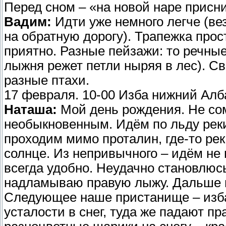
Перед сном – «на новой наре присн
Вадим:
Идти уже немного легче (ве
на обратную дорогу). Трапежка прос
приятно. Разные пейзажи: то речные 
лыжня режет петли ныряя в лес). 
разные птахи.
17 февраля. 10-00 Изба нижний Алба
Наташа:
Мой день рождения. Не сом
необыкновенным. Идём по льду реки 
проходим мимо проталин, где-то река
солнце. Из непривычного – идём не 
всегда удобно. Неудачно становлюсь
надламываю правую лыжу. Дальше ид
Следующее наше пристанище – изба 
усталости в снег, туда же падают 