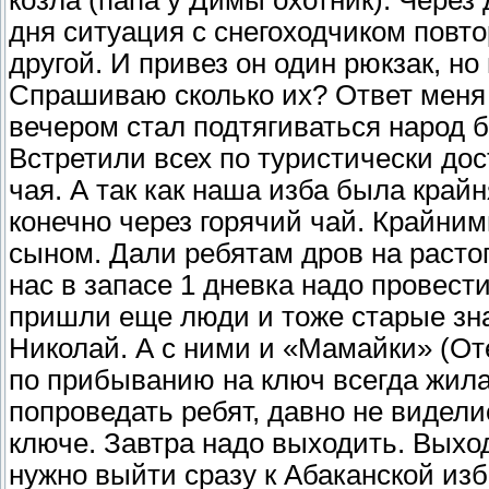
козла (папа у Димы охотник). Через
дня ситуация с снегоходчиком повто
другой. И привез он один рюкзак, но
Спрашиваю сколько их? Ответ меня 
вечером стал подтягиваться народ 
Встретили всех по туристически дос
чая. А так как наша изба была край
конечно через горячий чай. Крайни
сыном. Дали ребятам дров на растопк
нас в запасе 1 дневка надо провести
пришли еще люди и тоже старые зн
Николай. А с ними и «Мамайки» (Оте
по прибыванию на ключ всегда жил
попроведать ребят, давно не видели
ключе. Завтра надо выходить. Выхо
нужно выйти сразу к Абаканской изб