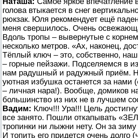
Наташа:
Самое яркое впечатление в 
голова втыкается в снег вертикальн
рюкзак. Юля рекомендует ещё падени
меня свершилось. Очень освежающа
Вдоль тропы – вывернутые с корнем
несколько метров. «Ах, наконец, до
Тёплый ключ – это, собственно, наша
– горные пейзажи. Подселяемся в и
нам радушный и радужный приём. На
уютная избушка останется за нами (
– личная нара!). Вообще, домиков н
большинство из них не в лучшем со
Вадим:
Ключ!!! Ура!!! Цель достигн
все занято. Пошли откапывать «ЗЕ
тропинки ни лыжни нету. Он за зиму
И топить его придется очень долго 