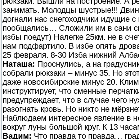
рюкзаки. Вышли на построение. А ре
занимать. Молодцы шустрые!!! Двин
догнали нас снегоходчики идущие с 
пообщались… Сложили им в сани св
избы поедут) Налегке 25км. не в сче
нам подфартило. В избе опять дрова
25 февраля. 8-30 Изба нижний Албас
Наташа:
Проснулись, а на градусник
собрали рюкзаки – минус 35. Но этот
даже новосибирские минус 20. Клима
инструктирует, что сменные перчат
предупреждает, что в случае чего н
разогнать кровь. Но никто не мёрзне
Наблюдаем интересное явление в не
вокруг луны большой круг. К 13 час
Вадим:
Что правда то правда… град