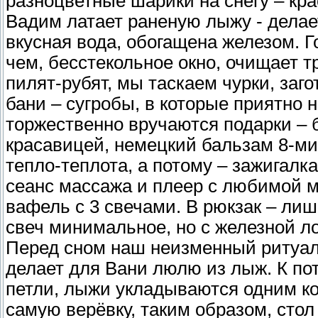
разноцветные шарики на снегу – к
Вадим латает раненую лыжу - делае
вкусная вода, обогащена железом. 
чем, бесстекольное окно, очищает тр
пилят-рубят, мы таскаем чурки, заго
бани – сугробы, в которые приятно
торжественно вручаются подарки – 
красавицей, немецкий бальзам 8-ми
тепло-теплота, а потому – зажигалк
сеанс массажа и плеер с любимой м
вафель с 3 свечами. В рюкзак – лиш
свеч минимальное, но с железной лог
Перед сном наш неизменный ритуал
делает для Вани люлю из лыж. К по
петли, лыжи укладываются одним ко
самую верёвку, таким образом, стол