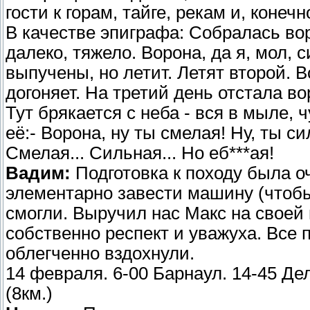
гости к горам, тайге, рекам и, конечн
В качестве эпиграфа: Собралась воро
далеко, тяжело. Ворона, да я, мол, с
выпучены, но летит. Летят второй. В
догоняет. На третий день отстала вор
Тут брякается с неба - вся в мыле,
её:- Ворона, ну ты смелая! Ну, ты си
Смелая... Сильная... Но еб***ая!
Вадим:
Подготовка к походу была 
элементарно завести машину (чтобы
смогли. Выручил нас Макс на своей
собственно респект и уважуха. Все 
облегченно вздохнули.
14 февраля. 6-00 Барнаул. 14-45 Де
(8км.)