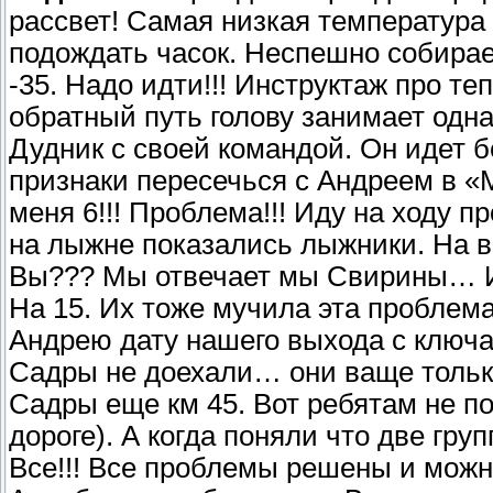
рассвет! Самая низкая температур
подождать часок. Неспешно собирае
-35. Надо идти!!! Инструктаж про теп
обратный путь голову занимает одн
Дудник с своей командой. Он идет б
признаки пересечься с Андреем в 
меня 6!!! Проблема!!! Иду на ходу 
на лыжне показались лыжники. На в
Вы??? Мы отвечает мы Свирины… И у
На 15. Их тоже мучила эта пробле
Андрею дату нашего выхода с ключа.
Садры не доехали… они ваще только
Садры еще км 45. Вот ребятам не по
дороге). А когда поняли что две гр
Все!!! Все проблемы решены и можн