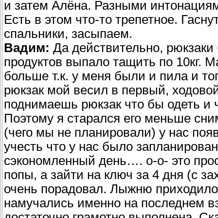
и затем Алёна. Разными интонация
Есть в этом что-то трепетное. Гасн
спальники, засыпаем.
Вадим:
Да действительно, рюкзаки
продуктов выпало тащить по 10кг. М
больше т.к. у меня были и пила и т
рюкзак мой весил в первый, ходовой
поднимаешь рюкзак что бы одеть и ч
Поэтому я старался его меньше сним
(чего мы не планировали) у нас поя
учесть что у нас было запланирован
сэкономленный день…. о-о- это про
попы, а зайти на ключ за 4 дня (с з
очень порадовал. Лыжню приходило
намучались именно на последнем вз
достаточно грамотно выполнена. Ск