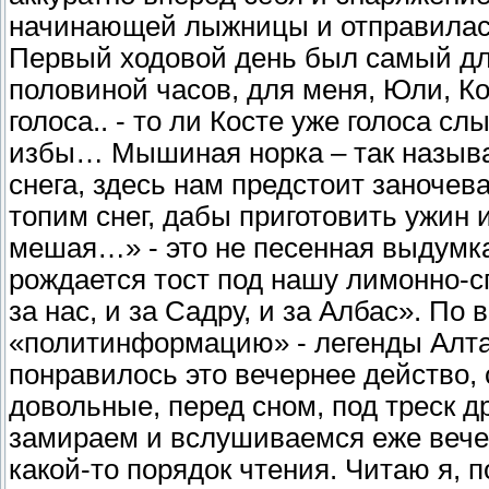
начинающей лыжницы и отправилась 
Первый ходовой день был самый дл
половиной часов, для меня, Юли, Ко
голоса.. - то ли Косте уже голоса с
избы… Мышиная норка – так называ
снега, здесь нам предстоит заночев
топим снег, дабы приготовить ужин 
мешая…» - это не песенная выдумка
рождается тост под нашу лимонно-с
за нас, и за Садру, и за Албас». По
«политинформацию» - легенды Алтая
понравилось это вечернее действо,
довольные, перед сном, под треск д
замираем и вслушиваемся еже вече
какой-то порядок чтения. Читаю я, 