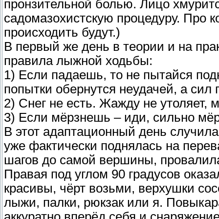
пронзительной болью. Лицо хмурится
садомазохистскую процедуру. Про к
происходить будут.)
В первый же день в теории и на пр
правила лыжной ходьбы:
1) Если падаешь, то не пытайся по
попытки обернутся неудачей, а сил 
2) Снег не есть. Жажду не утоляет, 
3) Если мёрзнешь – иди, сильно мё
В этот адаптационный день случила
уже фактически поднялась на перев
шагов до самой вершины, провалилас
Правая под углом 90 градусов оказ
красивы, чёрт возьми, верхушки сосе
лыжи, палки, рюкзак или я. Повыка
аккуратно вперёд себя и снаряжение