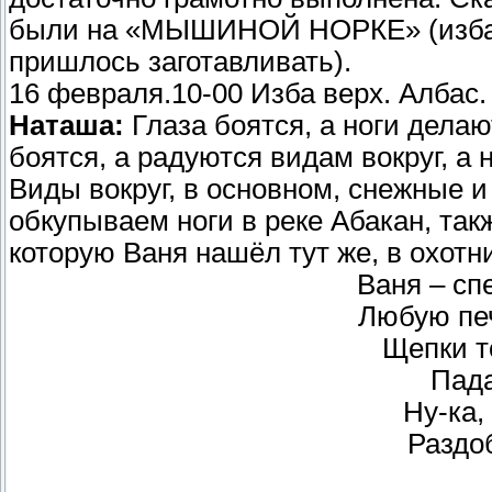
были на «МЫШИНОЙ НОРКЕ» (изба в
пришлось заготавливать).
16 февраля.10-00 Изба верх. Албас.
Наташа:
Глаза боятся, а ноги делаю
боятся, а радуются видам вокруг, а 
Виды вокруг, в основном, снежные 
обкупываем ноги в реке Абакан, такж
которую Ваня нашёл тут же, в охотн
Ваня – спе
Любую печ
Щепки то
Пада
Ну-ка,
Раздо