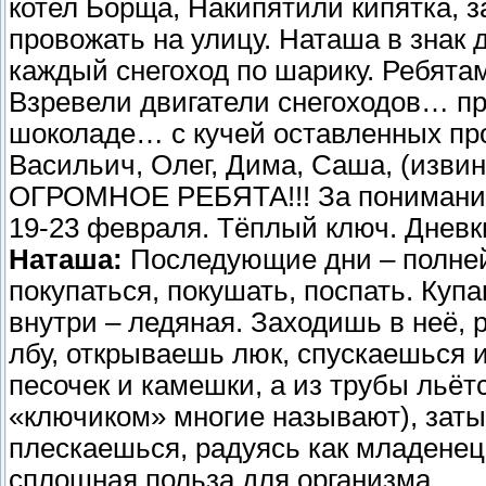
котел Борща, Накипятили кипятка, 
провожать на улицу. Наташа в знак
каждый снегоход по шарику. Ребята
Взревели двигатели снегоходов… пр
шоколаде… с кучей оставленных прод
Васильич, Олег, Дима, Саша, (изв
ОГРОМНОЕ РЕБЯТА!!! За понимание,
19-23 февраля. Тёплый ключ. Дневки
Наташа:
Последующие дни – полней
покупаться, покушать, поспать. Купа
внутри – ледяная. Заходишь в неё, 
лбу, открываешь люк, спускаешься и
песочек и камешки, а из трубы льётс
«ключиком» многие называют), заты
плескаешься, радуясь как младенец.
сплошная польза для организма.