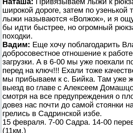
Наташа:
Привязываем лыжи к рюкза
широкой дороге, затем по узенькой
лыжи называются «Волжок», и я ощу
бы идти быстрее, но огромный рюкза
походки.
Вадим:
Еще хочу поблагодарить Вл
добросовестное отношение к работе.
загрузки. А в 6-00 мы уже поехали 
перед на ключ!!! Ехали тоже качеств
мы прибываем к с. Бийка. Там уже ж
выезд во главе с Алексеем Домашцо
смотря на все предупреждения о пло
довез нас почти до самой стоянки н
грелись в Садринской избе.
15 февраля. 7-00 Садра. 14-00 пере
(11км.)