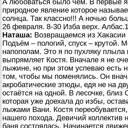
А любоваться было чем. В первые я
природное явление которое называе
солнца. Так классно!!! А ночью боль
26 февраля. 8-30 Изба верх. Албас.1
Наташа:
Возвращаемся из Хакасии 
Подъём – пологий, спуск – крутой. 
напополам. Это я по пухляку плыла 
выпрямляет Костя. Вначале я не оче
лыжине, но при этом успеваю есть н
том, чтобы мы поменялись. Он внача
акробатические этюды, едя не на дву
остаётся на одной. В лесочке, близ 
которая уже доехала до избы, остав
лыжами Вани. Костя переобувается
нашего похода. Девичий коллектив 
баня состоялась. Начинается движе