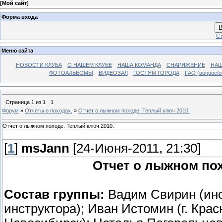
[
Мой сайт
]
Форма входа
В
Ст
Меню сайта
НОВОСТИ КЛУБА
О НАШЕМ КЛУБЕ
НАША КОМАНДА
СНАРЯЖЕНИЕ
НАШ
ФОТОАЛЬБОМЫ
ВИДЕОЗАЛ
ГОСТЯМ ГОРОДА
FAQ (вопрос/о
Страница
1
из
1
1
Форум
»
Отчеты о походах.
»
Отчет о лыжном походе. Теплый ключ 2010.
Отчет о лыжном походе. Теплый ключ 2010.
[
1
]
msJann
[24-Июня-2011, 21:30]
Отчет о лыжном пох
Состав группы:
Вадим Свирин (инс
инструктора); Иван Истомин (г. Крас