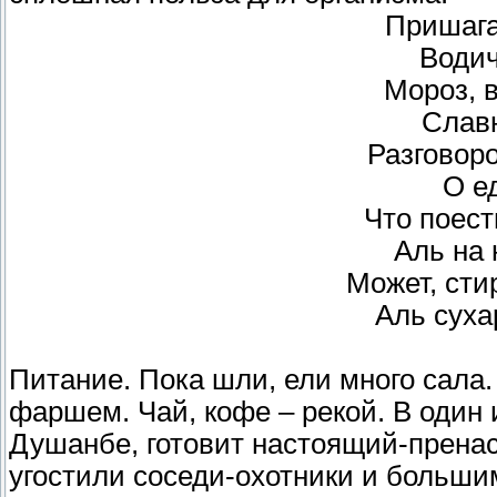
Пришага
Водич
Мороз, в
Слав
Разговоро
О ед
Что поесть
Аль на 
Может, сти
Аль сух
Питание. Пока шли, ели много сала.
фаршем. Чай, кофе – рекой. В один 
Душанбе, готовит настоящий-прена
угостили соседи-охотники и большим