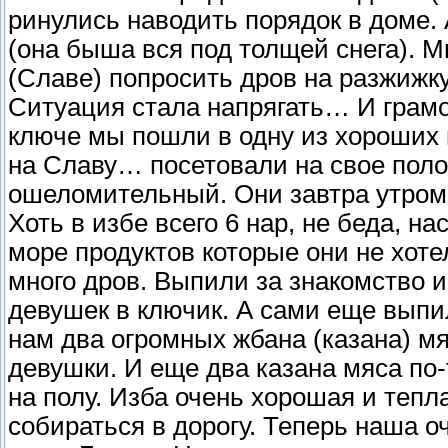
ринулись наводить порядок в доме.
(она быша вся под толщей снега). 
(Славе) попросить дров на разжижк
Ситуация стала напрягать… И грам
ключе мы пошли в одну из хороших 
на Славу… посетовали на свое пол
ошеломительный. Они завтра утром у
Хоть в избе всего 6 нар, не беда, н
море продуктов которые они не хоте
много дров. Выпили за знакомство 
девушек в ключик. А сами еще выпи
нам два огромных жбана (казана) мя
девушки. И еще два казана мяса по
на полу. Изба очень хорошая и тепл
собираться в дорогу. Теперь наша