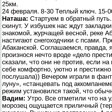
25км.
24 февраля. 8-30 Теплый ключ. 15-0
Наташа:
Стартуем в обратный путь.
скинут. У избушек нас ждут закладки
знакомой, журчащей весной, реке Аб
настигают снегоходчики с псами. П
Абаканской. Соглашаемся, правда, 
произнося нечто вроде «дело прест
сказали, что они не против, если на
себе комфортно, уютно и престижно 
послушала)) Вечером играли в фант
луну», «станцевать под аккомпане
режим установился такой, что обыч
Вадим:
Утро. Все отметили что на у
морозец ощущается приличный (тер