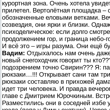
курортная зона. Очень хотела увидет
прилетел. Вертолётная площадка – с
обозначенные еловыми ветками. Ве
созвездия, они ярки и близки. Одна
психоделическое: если долго смотре
продолжением гор, и граница небо-г
И всё это – игры разума. Они ещё бу
Вадим:
Отдыхалось нам очень даже 
новый снегоходчик говорит ты кто?
подозрением точно Свирин??? Я: па
рюкзаки…!!! Открывает сани там три
рюкзаки составляю в прихожей дама
идет три человека. И правда вечер
главе с Дмитрием Юрочкиным. Встр
Разместились они в соседней избе у