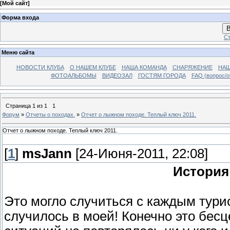
[
Мой сайт
]
Форма входа
В
Ст
Меню сайта
НОВОСТИ КЛУБА
О НАШЕМ КЛУБЕ
НАША КОМАНДА
СНАРЯЖЕНИЕ
НАШ
ФОТОАЛЬБОМЫ
ВИДЕОЗАЛ
ГОСТЯМ ГОРОДА
FAQ (вопрос/о
Страница
1
из
1
1
Форум
»
Отчеты о походах.
»
Отчет о лыжном походе. Теплый ключ 2011.
Отчет о лыжном походе. Теплый ключ 2011.
[
1
]
msJann
[24-Июня-2011, 22:08]
История
Это могло случиться с каждым тури
случилось в моей! Конечно это бесц