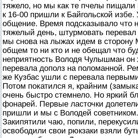
тяжело, но мы как те пчелы пищали
к 16-00 пришли к Байгольской избе. 
общение. Время подсказывало что н
тяжелый день, штурмовать перевал 
мы снова на лыжах идем в сторону М
общем то ни кто и не обещал что бу
неприятность Володя Чулышман он
перевала дополз на поломанной. Рем
же Кузбас ушли с перевала первыми
Потом покатился я, крайним (замык
очень быстро стемнело. Но яркий б
фонарей. Первые ласточки долетели
пришли и мы с Володей советником.
Закипятили чаю, попили, перекусил
освободили свои рюкзаки взяли бут