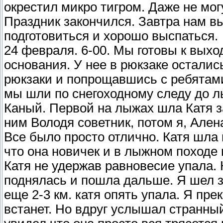
окрестил микро тигром. Даже не мог
Праздник закончился. Завтра нам в
подготовиться и хорошо выспаться.
24 февраля. 6-00. Мы готовы к выходу. Катин рюкзак ребята разгрузили до основания. У нее в рюкзаке остались фотоаппарат и пуховик. Мы одели рюкзаки и попрощавшись с ребятами вышли на снегоходный след. минут 20-30 мы шли по снегоходному следу до лыжни которая уходила влево, в сторону р. Каный. Первой на лыжах шла Катя за ней шел ее лыжный наставник Кузбас, за ним Володя советник, потом я, Алена и замыкающим опять оказался Обмылок. Все было просто отлично. Катя шла просто великолепно. Ни чем не показывала что она новичек и в лыжном походе первый раз. Мы прошли около трех км. Катя не удержав равновесие упала. Кузбас и Советник ее обогнали Катя быстро поднялась и пошла дальше. Я шел за ней на расстоянии метров 5-6. Пройдя еще 2-3 км. катя опять упала. Я прекратил движение и стал ждать пока Катя встанет. Но вдруг услышал странный звук похожий на хрип. Посмотрев на Катю увидел что она просто вся трясется в судорогах. Ни чего не понимая я сбросил лыжи и подошел ближе... Катиного лица я не видел его закрывал навалившийся рюкзак ни чего не понимая я освободил ее ноги от лыж. Тут подскочила Алена мы попытались поставить Катю на ноги но не смогли. Сняли с ее плеч лямки рюкзака и положили голову Кати на рюкзак. Крикнул впереди идущим ребятам чтобы они быстро возвращались к нам. При первом взгляде на Катю в голове сразу мелькнула мысль эпилептический приступ. Хотя в жизни я не разу не сталкивался с подобным видел только по телевизору. Вернулся Володя советник. Поставили Катю на ноги, постоянно обтирали лицо снегом. По первому впечатлению кризис как будто миновал катя стояла на ногах. На вопрос ты кто? как тебя зовут отвечала Катя. Как зовут его указывая на Володю она отвечала не знаю. На вопрос где мы? ответ тот же ... не знаю. Тут нас догнал обмылок. Он еще не в курсе что произошло. Так же не в курсе остался и Кузбас он не услышал команды вернуться и пошел дальше. Мы поставили Катю на лыжи и приняли решение вернуться обратно на ключ. Рюкзак Кати оставили там где она упала с приступом. А Обмылку дали поручение бросить свой рюкзак и на легке догнать и вернуть Кузбаса на ключ. На половине пути к ключу у кати произошло просветление вернулось полное зрение и память единственное она сама не понимала что с ней произошло. И смотрела на всех с непонимающими глазами. По ее описанию сначала накатила волна дикого страха потом мгновенно отнимается правая нога и дальше она ни чего не помнит. Через час-полтора мы вернулись на ключ. Естественно наш домик ужу заняли. Бийчане сразу пригласили нас к себе и положили Катю на нижнюю полку. Саша укрыл Катю своим спальником. Она отдыхала. Мы собрали всех опытных туристов на совет. Местный абориген Слава сказал что вертолет (плановый) будет только 5-6 марта. А вот снегоходы могут прийти в любой момент. В доме где отдыхала Катя была тишина все погрузились в свои мысли. Все думали от том, как помочь и как быстро вывести Катю с ключа. Тишину нарушила сама Катя. С громкой и настойчивой просьбой освободить ноги. И через мгновение ее уже затрясло в параличе. Все вовремя среагировали но было поздно Катины челюсти сомкнулись и она стала хрипеть и судорожно трястись в лихорадке. Оставалось одно металлической ложкой ей разжали челюсти и вставили в зубы деревянную палку. Уж и не знаю сколько времени длился этот приступ но не меньше 20 минут. Но эти 20 минут показались вечностью. Кто то с улицы таскал в чашке чистый снег (обтирали лицо), кто-то держал ноги, кто то руки, а кто то удерживал деревянную палку во рту Катерины. Вообщем проблем хватило всем. Временный интервал между приступами составил примерно часа два. И опять все началось с правой ноги. По всем признакам это были именно эпилептические приступы. Но почему и при чем правая нога... И по чему приступы происходят так часто? Все думали только об одном...как и чем помочь Кате. Каждый беседовал с ней пытаясь выяснить какие нибудь подробности. Говорила Катя очень тихо и слабо различимо. Пока мы пытались разжать ей челюсти ложкой она искусала себе губы и прокусила язык. На мой вопрос может ли она как то предсказать приступ она ответила что может но буквально на секунду когда немеет правая нога. Мы выстрогали еще одну палку и дали ее Кате. Объяснили что как только она почувствует онемение ноги сразу вставляла в зубы палку. Просто если она этого не сделает то может еще больше покусать язык и пока мы разжимает челюсти вообще задохнуться запавшим в горло языком. Катя охотно согласилась и не выпускала палку из рук. В это время мы дежурили рядом с Катей, Саша и Василий оделись и пошли за катиным рюкзаком. Часы показывали примерно 15-00 а Володи обмылка еще так и не было ведь он тоже бросил свой рюкзак и побежал догонять Кузбаса. Время шло ... Через некоторое время наконец то пришел Обмылок с Катиным рюкзаком.. Он конечно не догнал Кузбаса и вернулся сам. А Кузбас по нашим прикидкам должен дойти до Каныйской избы и ждать нас там. А еще через некоторое время вернулись и Саша с Васил