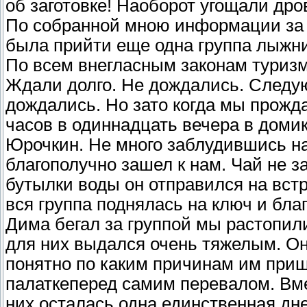
об заготовке! Наоборот угощали др
По собранной мною информации за 
была прийти еще одна группа лыжн
По всем внегласным законам туризм
Ждали долго. Не дождались. Следу
дождались. Но зато когда мы прожда
часов в одиннадцать вечера в домик
Юрочкин. Не много заблудившись на
благополучно зашел к нам. Чай не з
бутылки воды он отправился на встр
вся группа поднялась на ключ и благ
Дима бегал за группой мы растопили
для них выдался очень тяжелым. Он
понятно по каким причинам им приш
палаткеперед самим перевалом. Вме
них осталась одна единственная дне