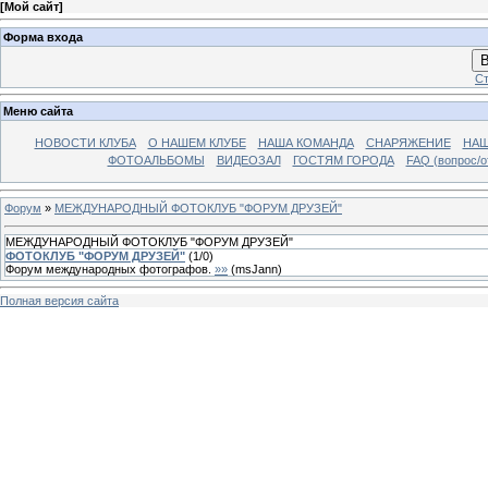
[
Мой сайт
]
Форма входа
В
Ст
Меню сайта
НОВОСТИ КЛУБА
О НАШЕМ КЛУБЕ
НАША КОМАНДА
СНАРЯЖЕНИЕ
НАШ
ФОТОАЛЬБОМЫ
ВИДЕОЗАЛ
ГОСТЯМ ГОРОДА
FAQ (вопрос/о
Форум
»
МЕЖДУНАРОДНЫЙ ФОТОКЛУБ "ФОРУМ ДРУЗЕЙ"
МЕЖДУНАРОДНЫЙ ФОТОКЛУБ "ФОРУМ ДРУЗЕЙ"
ФОТОКЛУБ "ФОРУМ ДРУЗЕЙ"
(
1
/
0
)
Форум международных фотографов.
»»
(
msJann
)
Полная версия сайта