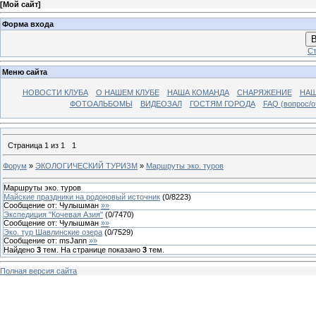
[
Мой сайт
]
Форма входа
В
Ст
Меню сайта
НОВОСТИ КЛУБА
О НАШЕМ КЛУБЕ
НАША КОМАНДА
СНАРЯЖЕНИЕ
НАШ
ФОТОАЛЬБОМЫ
ВИДЕОЗАЛ
ГОСТЯМ ГОРОДА
FAQ (вопрос/о
Страница
1
из
1
1
Форум
»
ЭКОЛОГИЧЕСКИЙ ТУРИЗМ
»
Маршруты эко. туров
Маршруты эко. туров
Майские праздники на родоновый источник
(
0
/
8223
)
Сообщение от:
Чулышман
»»
Экспедиция "Кочевая Азия"
(
0
/
7470
)
Сообщение от:
Чулышман
»»
Эко. тур Шавлинские озера
(
0
/
7529
)
Сообщение от:
msJann
»»
Найдено
3
тем. На странице показано
3
тем.
Полная версия сайта