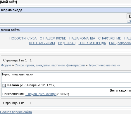
[
Мой сайт
]
Форма входа
В
Ст
Меню сайта
НОВОСТИ КЛУБА
О НАШЕМ КЛУБЕ
НАША КОМАНДА
СНАРЯЖЕНИЕ
НАШ
ФОТОАЛЬБОМЫ
ВИДЕОЗАЛ
ГОСТЯМ ГОРОДА
FAQ (вопрос/о
Страница
1
из
1
1
Форум
»
Стихи, проза, анекдоты, картинки, фотографии
»
Туристические песни
Туристические песни
[
1
]
msJann
[26-Января-2012, 17:17]
Вот я седня 
Прикрепления:
I_doyou_pivo_ev.mp3
(1.59 Mb)
Страница
1
из
1
1
Полная версия сайта