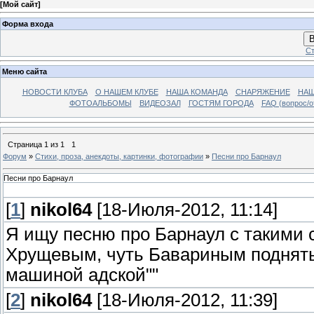
[
Мой сайт
]
Форма входа
В
Ст
Меню сайта
НОВОСТИ КЛУБА
О НАШЕМ КЛУБЕ
НАША КОМАНДА
СНАРЯЖЕНИЕ
НАШ
ФОТОАЛЬБОМЫ
ВИДЕОЗАЛ
ГОСТЯМ ГОРОДА
FAQ (вопрос/о
Страница
1
из
1
1
Форум
»
Стихи, проза, анекдоты, картинки, фотографии
»
Песни про Барнаул
Песни про Барнаул
[
1
]
nikol64
[18-Июля-2012, 11:14]
Я ищу песню про Барнаул с такими 
Хрущевым, чуть Бавариным подняты
машиной адской""
[
2
]
nikol64
[18-Июля-2012, 11:39]