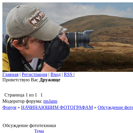
Главная
|
Регистрация
|
Вход
|
RSS
|
Приветствую Вас
Дружище
Страница
1
из
1
1
Модератор форума:
msJann
Форум
»
НАЧИНАЮЩИМ ФОТОГРАФАМ
»
Обсуждение фот
Обсуждение фототехники
Тема