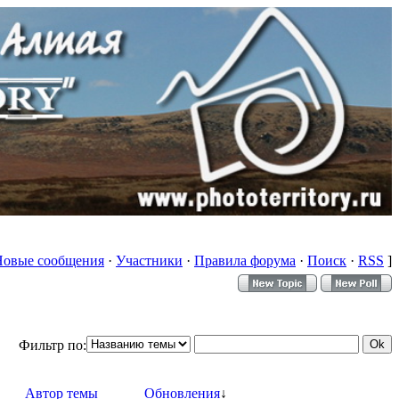
Новые сообщения
·
Участники
·
Правила форума
·
Поиск
·
RSS
]
Фильтр по:
Автор темы
Обновления
↓