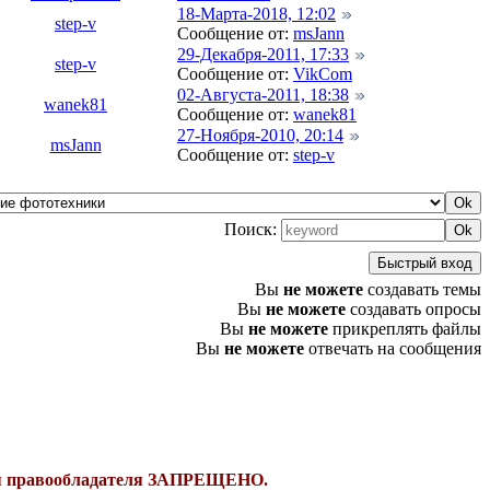
18-Марта-2018, 12:02
step-v
Сообщение от:
msJann
29-Декабря-2011, 17:33
step-v
Сообщение от:
VikCom
02-Августа-2011, 18:38
wanek81
Сообщение от:
wanek81
27-Ноября-2010, 20:14
msJann
Сообщение от:
step-v
Поиск:
Вы
не можете
создавать темы
Вы
не можете
создавать опросы
Вы
не можете
прикреплять файлы
Вы
не можете
отвечать на сообщения
ния правообладателя ЗАПРЕЩЕНО.