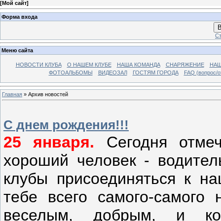
[
Мой сайт
]
Форма входа
В
Ст
Меню сайта
НОВОСТИ КЛУБА
О НАШЕМ КЛУБЕ
НАША КОМАНДА
СНАРЯЖЕНИЕ
НАШ
ФОТОАЛЬБОМЫ
ВИДЕОЗАЛ
ГОСТЯМ ГОРОДА
FAQ (вопрос/о
Главная
»
Архив новостей
С днем рождения!!!
25 января.
Сегодня отмеч
хороший человек - водител
клубы присоединяться к на
тебе всего самого-самого 
веселым, добрым, и ко