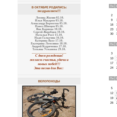
Пн
В ОКТЯБРЕ РОДИЛИСЬ:
поздравляем!!!
2
Леонид Жилин 02.10.
9
Илья Макаров 03.10.
Александр Бормотов 05.10.
16
Павел Швецов 05.10.
23
Яна Карпова 10.10.
Сергей Жеребцов 10.10.
30
Наталья Роот 15.10.
Надя Галыгина 16.10.
Катерина Вахе 17.10.
Екатерина Ломсинко 18.10.
Пн
Андрей Кудряченко 27.10.
Татьяна Усманова 29.10.
______________________
3
С днем рождения!
10
желаем счастья, удачи и
17
новых побед!!!
24
Эта песня для Вас:
Пн
ВЕЛОПОХОДЫ
5
12
19
26