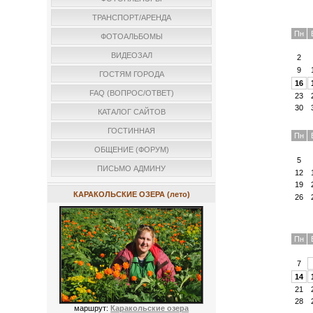
ТРАНСПОРТ/АРЕНДА
Пн
ФОТОАЛЬБОМЫ
ВИДЕОЗАЛ
2
9
ГОСТЯМ ГОРОДА
16
FAQ (ВОПРОС/ОТВЕТ)
23
30
КАТАЛОГ САЙТОВ
ГОСТИННАЯ
Пн
ОБЩЕНИЕ (ФОРУМ)
5
ПИСЬМО АДМИНУ
12
19
КАРАКОЛЬСКИЕ ОЗЕРА (лето)
26
Пн
7
14
21
28
маршрут:
Каракольские озера