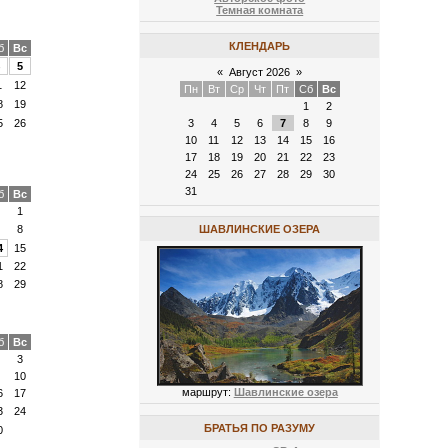
Темная комната
КЛЕНДАРЬ
б
Вс
5
«
Август 2026
»
1
12
Пн
Вт
Ср
Чт
Пт
Сб
Вс
8
19
1
2
3
4
5
6
7
8
9
5
26
10
11
12
13
14
15
16
17
18
19
20
21
22
23
24
25
26
27
28
29
30
31
б
Вс
1
8
ШАВЛИНСКИЕ ОЗЕРА
4
15
1
22
8
29
б
Вс
3
10
маршрут:
Шавлинские озера
6
17
3
24
БРАТЬЯ ПО РАЗУМУ
0