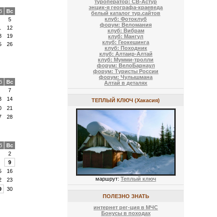
туроператор: СВ-Астур
энцик-я географа-краеведа
б
Вс
белый каталог тур.сайтов
клуб: Фотоклуб
5
форум: Веломания
1
12
клуб: Вибрам
8
19
клуб: Мангул
клуб: Геокешинга
5
26
клуб: Походник
клуб: Алтаир-Алтай
клуб: Мумми-тролли
форум: ВелоБарнаул
форум: Туристы России
форум: Чулышмана
б
Вс
Алтай в деталях
7
3
14
ТЕПЛЫЙ КЛЮЧ (Хакасия)
0
21
7
28
б
Вс
2
9
5
16
маршрут:
Теплый ключ
2
23
9
30
ПОЛЕЗНО ЗНАТЬ
интернет рег-ция в МЧС
Бонусы в походах