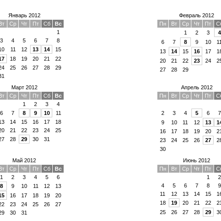
Январь 2012
Февраль 2012
Вт
Ср
Чт
Пт
Сб
Вс
Пн
Вт
Ср
Чт
Пт
С
1
1
2
3
4
3
4
5
6
7
8
6
7
8
9
10
1
10
11
12
13
14
15
13
14
15
16
17
1
17
18
19
20
21
22
20
21
22
23
24
2
24
25
26
27
28
29
27
28
29
31
Март 2012
Апрель 2012
Вт
Ср
Чт
Пт
Сб
Вс
Пн
Вт
Ср
Чт
Пт
С
1
2
3
4
6
7
8
9
10
11
2
3
4
5
6
7
13
14
15
16
17
18
9
10
11
12
13
1
20
21
22
23
24
25
16
17
18
19
20
2
27
28
29
30
31
23
24
25
26
27
2
30
Май 2012
Июнь 2012
Вт
Ср
Чт
Пт
Сб
Вс
Пн
Вт
Ср
Чт
Пт
С
1
2
3
4
5
6
1
2
4
5
6
7
8
9
8
9
10
11
12
13
11
12
13
14
15
1
15
16
17
18
19
20
18
19
20
21
22
2
22
23
24
25
26
27
25
26
27
28
29
3
29
30
31