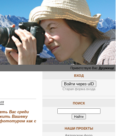
Приветствую Вас
Дружище
ВХОД
Войти через uID
Старая форма входа
!!
ПОИСК
еть Вас среди
ожить Вашему
 фототуром как с
НАШИ ПРОЕКТЫ
Авторское фото