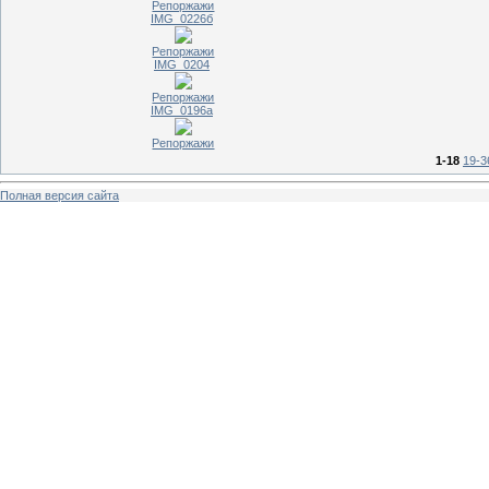
Репоржажи
IMG_0226б
Репоржажи
IMG_0204
Репоржажи
IMG_0196а
Репоржажи
1-18
19-3
Полная версия сайта