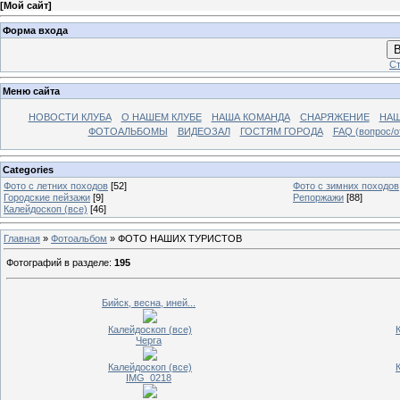
[
Мой сайт
]
Форма входа
В
Ст
Меню сайта
НОВОСТИ КЛУБА
О НАШЕМ КЛУБЕ
НАША КОМАНДА
СНАРЯЖЕНИЕ
НАШ
ФОТОАЛЬБОМЫ
ВИДЕОЗАЛ
ГОСТЯМ ГОРОДА
FAQ (вопрос/о
Categories
Фото с летних походов
[52]
Фото с зимних походов
Городские пейзажи
[9]
Репоржажи
[88]
Калейдоскоп (все)
[46]
Главная
»
Фотоальбом
» ФОТО НАШИХ ТУРИСТОВ
Фотографий в разделе
:
195
Бийск, весна, иней...
Калейдоскоп (все)
Черга
Калейдоскоп (все)
IMG_0218