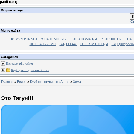
[
Мой сайт
]
Форма входа
В
Ст
Меню сайта
НОВОСТИ КЛУБА
О НАШЕМ КЛУБЕ
НАША КОМАНДА
СНАРЯЖЕНИЕ
НАШ
ФОТОАЛЬБОМЫ
ВИДЕОЗАЛ
ГОСТЯМ ГОРОДА
FAQ (вопрос/о
Categories
Изучаем photoshop.
Клуб фототуристов Алтая
Главная
»
Видео
»
Клуб фототуристов Алтая
»
Зима
Это Тягун!!!