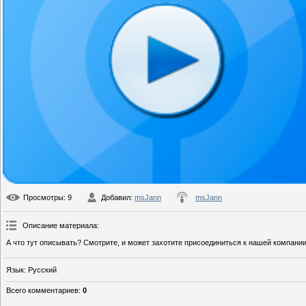
Просмотры
: 9
Добавил
:
msJann
msJann
Описание материала
:
А что тут описывать? Смотрите, и может захотите присоединиться к нашей компани
Язык
: Русский
Всего комментариев
:
0