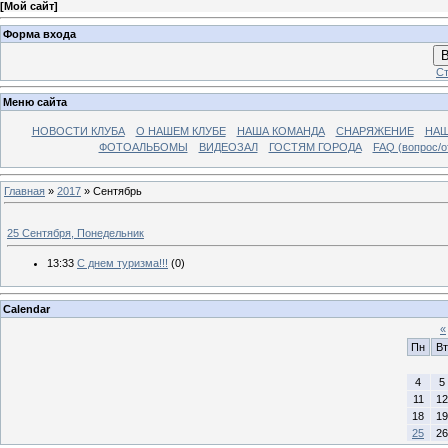
[
Мой сайт
]
Форма входа
В
Ст
Меню сайта
НОВОСТИ КЛУБА
О НАШЕМ КЛУБЕ
НАША КОМАНДА
СНАРЯЖЕНИЕ
НАШ
ФОТОАЛЬБОМЫ
ВИДЕОЗАЛ
ГОСТЯМ ГОРОДА
FAQ (вопрос/о
Главная
»
2017
»
Сентябрь
25 Сентября, Понедельник
13:33
С днем туризма!!!
(0)
Calendar
«
Пн
Вт
4
5
11
12
18
19
25
26