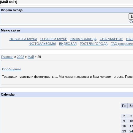
[
Мой сайт
]
Форма входа
В
Ст
Меню сайта
НОВОСТИ КЛУБА
О НАШЕМ КЛУБЕ
НАША КОМАНДА
СНАРЯЖЕНИЕ
НАШ
ФОТОАЛЬБОМЫ
ВИДЕОЗАЛ
ГОСТЯМ ГОРОДА
FAQ (вопрос/о
Главная
»
2022
»
Май
»
29
Сообщение
Товарищи туристы и фототуристы.... Мы живы и здоровы и Вам желаем того же. Прос
Calendar
Пн
Вт
2
3
9
10
16
17
23
24