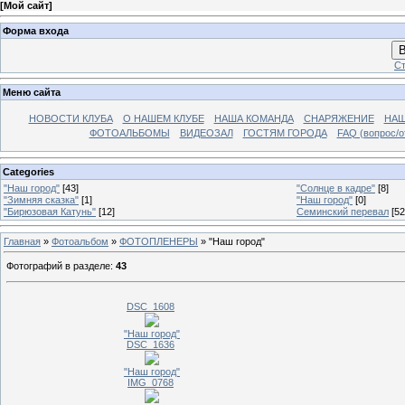
[
Мой сайт
]
Форма входа
В
Ст
Меню сайта
НОВОСТИ КЛУБА
О НАШЕМ КЛУБЕ
НАША КОМАНДА
СНАРЯЖЕНИЕ
НАШ
ФОТОАЛЬБОМЫ
ВИДЕОЗАЛ
ГОСТЯМ ГОРОДА
FAQ (вопрос/о
Categories
"Наш город"
[43]
"Солнце в кадре"
[8]
"Зимняя сказка"
[1]
"Наш город"
[0]
"Бирюзовая Катунь"
[12]
Семинский перевал
[52
Главная
»
Фотоальбом
»
ФОТОПЛЕНЕРЫ
» "Наш город"
Фотографий в разделе
:
43
DSC_1608
"Наш город"
DSC_1636
"Наш город"
IMG_0768