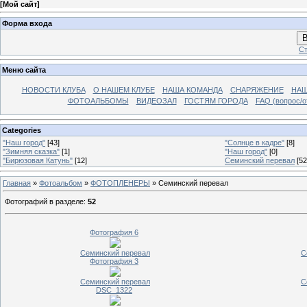
[
Мой сайт
]
Форма входа
В
Ст
Меню сайта
НОВОСТИ КЛУБА
О НАШЕМ КЛУБЕ
НАША КОМАНДА
СНАРЯЖЕНИЕ
НАШ
ФОТОАЛЬБОМЫ
ВИДЕОЗАЛ
ГОСТЯМ ГОРОДА
FAQ (вопрос/о
Categories
"Наш город"
[43]
"Солнце в кадре"
[8]
"Зимняя сказка"
[1]
"Наш город"
[0]
"Бирюзовая Катунь"
[12]
Семинский перевал
[52
Главная
»
Фотоальбом
»
ФОТОПЛЕНЕРЫ
» Семинский перевал
Фотографий в разделе
:
52
Фотография 6
Семинский перевал
С
Фотография 3
Семинский перевал
С
DSC_1322