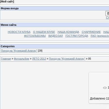
[
Мой сайт
]
Форма входа
В
Ст
Меню сайта
НОВОСТИ КЛУБА
О НАШЕМ КЛУБЕ
НАША КОМАНДА
СНАРЯЖЕНИЕ
НАШ
ФОТОАЛЬБОМЫ
ВИДЕОЗАЛ
ГОСТЯМ ГОРОДА
FAQ (вопрос/о
Categories
Поход на "Кузнецкий Алатау"
[28]
Главная
»
Фотоальбом
»
ЛЕТО 2012
»
Поход на "Кузнецкий Алатау"
» 05
Добавлено
11