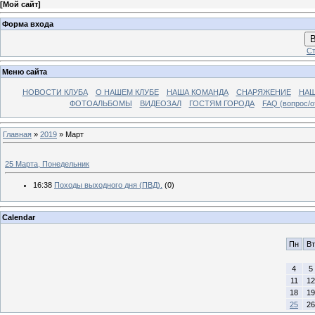
[
Мой сайт
]
Форма входа
В
Ст
Меню сайта
НОВОСТИ КЛУБА
О НАШЕМ КЛУБЕ
НАША КОМАНДА
СНАРЯЖЕНИЕ
НАШ
ФОТОАЛЬБОМЫ
ВИДЕОЗАЛ
ГОСТЯМ ГОРОДА
FAQ (вопрос/о
Главная
»
2019
»
Март
25 Марта, Понедельник
16:38
Походы выходного дня (ПВД).
(0)
Calendar
Пн
Вт
4
5
11
12
18
19
25
26