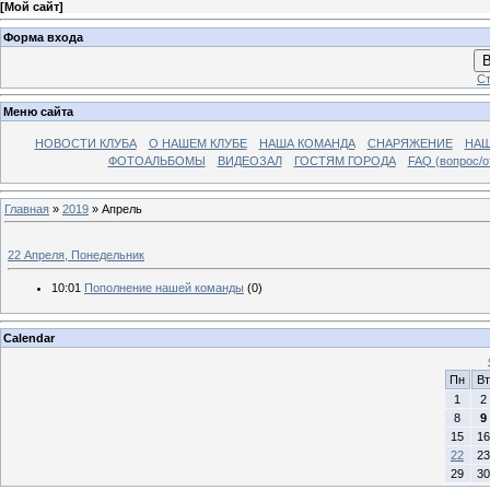
[
Мой сайт
]
Форма входа
В
Ст
Меню сайта
НОВОСТИ КЛУБА
О НАШЕМ КЛУБЕ
НАША КОМАНДА
СНАРЯЖЕНИЕ
НАШ
ФОТОАЛЬБОМЫ
ВИДЕОЗАЛ
ГОСТЯМ ГОРОДА
FAQ (вопрос/о
Главная
»
2019
»
Апрель
22 Апреля, Понедельник
10:01
Пополнение нашей команды
(0)
Calendar
Пн
Вт
1
2
8
9
15
16
22
23
29
30